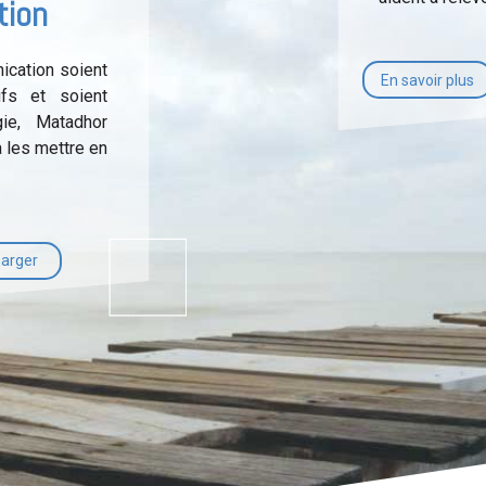
tion
cation soient
En savoir plus
ifs et soient
gie, Matadhor
 les mettre en
arger