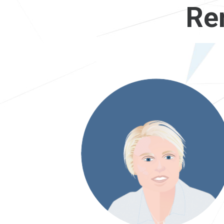
Re
Emmanuelle
Dirigeante Consultante