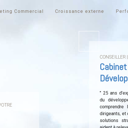
eting Commercial
Croissance externe
Perf
CONSEILLER 
Cabinet
Dévelo
" 25 ans d’ex
du dévelop
 VOTRE
comprendre 
dirigeants, et
solutions st
aident à relev