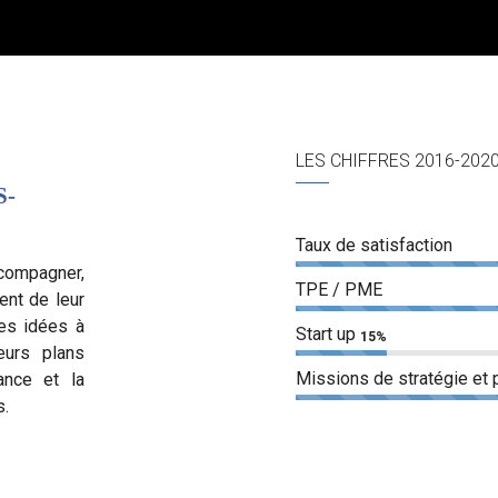
LES CHIFFRES 2016-202
S-
Taux de satisfaction
compagner,
TPE / PME
nt de leur
des idées à
Start up
15%
leurs plans
Missions de stratégie et
ance et la
s.